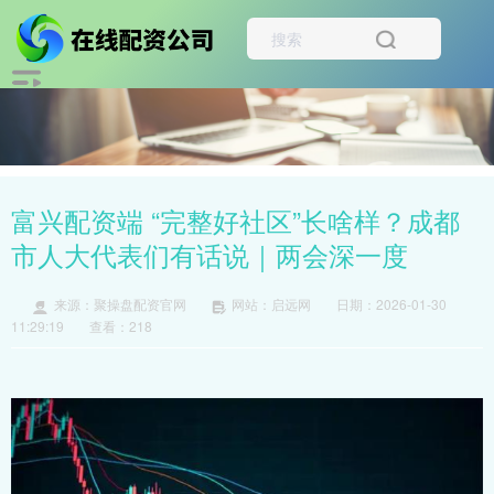
富兴配资端 “完整好社区”长啥样？成都
市人大代表们有话说｜两会深一度
来源：聚操盘配资官网
网站：启远网
日期：2026-01-30
11:29:19
查看：218