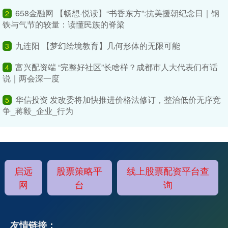
658金融网 【畅想·悦读】“书香东方”:抗美援朝纪念日｜钢
2
铁与气节的较量：读懂民族的脊梁
九连阳 【梦幻绘境教育】几何形体的无限可能
3
富兴配资端 “完整好社区”长啥样？成都市人大代表们有话
4
说｜两会深一度
华信投资 发改委将加快推进价格法修订，整治低价无序竞
5
争_蒋毅_企业_行为
启远
股票策略平
线上股票配资平台查
网
台
询
友情链接：