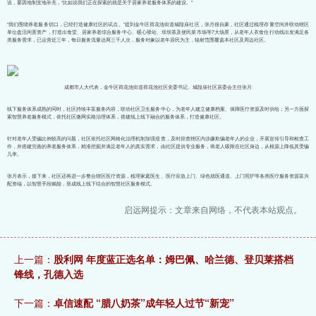
说，要因地制宜地补充，“比如说我们正在探索的就是关于居家养老服务体系的建设。”
“我们围绕养老服务切口，已经打造健康社区的试点。”提到金牛区荷花池街道城隍庙社区，张月很自豪，社区通过梳理存量空间并联动辖区
单位盘活闲置资产，打造出食堂、居家养老综合服务中心、暖心驿站、坝坝茶及便民菜市场等7大场景，从老年人衣食住行动线出发满足各
类服务需求，已运营近三年，每日服务流量达两三千人次，服务对象以老年居民为主，辐射范围覆盖本社区及周边社区。
成都市人大代表，金牛区荷花池街道荷花池社区党委书记、城隍庙社区居委会主任张月
线下服务体系成熟的同时，社区持续丰富服务内容，联动社区卫生服务中心，为老年人建立健康档案、保障医疗资源及时供给；另一方面探
索智慧养老服务模式，依托社区微网实格治理体系，搭建线上线下融合的服务体系，打造健康社区。
针对老年人受骗比例较高的问题，社区依托社区网格化治理机制加强巡查，及时排查辖区内涉嫌欺骗老年人的企业，开展宣传引导和检查工
作，并搭建完善的养老服务体系，精准挖掘并满足老年人的真实需求，由社区提供专业服务，将老人吸附在社区身边，从根源上降低其受骗
几率。
张月表示，接下来，社区还将进一步整合辖区医疗资源，梳理家庭医生、医疗应急上门、绿色就医通道、上门照护等各类医疗服务资源富兴
配资端，以智慧手段赋能，形成线上线下结合的智慧社区服务模式。
启远网提示：文章来自网络，不代表本站观点。
上一篇：
股利网 年度蓝正选名单：姆巴佩、哈兰德、登贝莱搭档
锋线，孔德入选
下一篇：
卓信速配 “腊八奶茶”成年轻人过节“新宠”