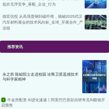
低价无序竞争_蒋毅_企业_行为
德宏信投 从高强度钢到碳纤维，揭秘2025武汉
汽车材料展会的技术风向标_全球_开展合作_产
业链
推荐资讯
永之胜 陈鲸院士走进校园 诠释卫星遥感技术
与科学家精神
牛金所配资 AI进化速递丨阿里巴巴首款自研夸克AI眼镜开
1
启预售