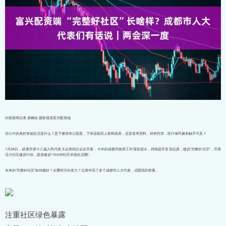
封面新闻记者 柴枫桔 摄影报道富兴配资端
你心中的美好幸福生活是什么？是下楼就有公园逛，下班还能买上新鲜蔬菜，还是老有照料、幼有托管，医疗便民服务触手可及？
1月28日，成都市第十八届人民代表大会第四次会议开幕，今年的成都市政府工作报告提出，持续提升宜居品质，建设“完整好社区”，开展
活力社区建设行动，提质建设“15分钟社区幸福生活圈”。
未来的“完整好社区”如何建好？从哪些方向发力？记者对话了多个成都市人大代表，试图找到答案。
注重社区绿色暴露