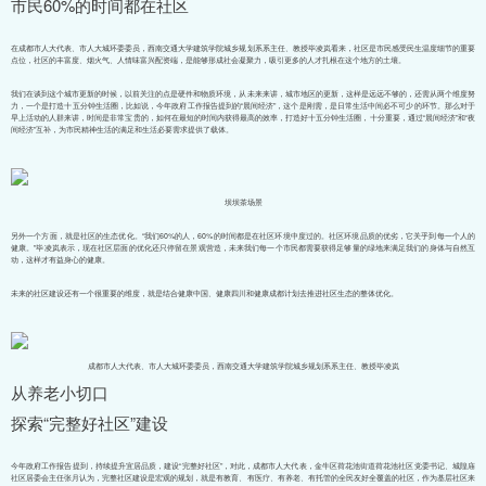
市民60%的时间都在社区
在成都市人大代表、市人大城环委委员，西南交通大学建筑学院城乡规划系系主任、教授毕凌岚看来，社区是市民感受民生温度细节的重要
点位，社区的丰富度、烟火气、人情味富兴配资端，是能够形成社会凝聚力，吸引更多的人才扎根在这个地方的土壤。
我们在谈到这个城市更新的时候，以前关注的点是硬件和物质环境，从未来来讲，城市地区的更新，这样是远远不够的，还需从两个维度努
力，一个是打造十五分钟生活圈，比如说，今年政府工作报告提到的“晨间经济”，这个是刚需，是日常生活中间必不可少的环节。那么对于
早上活动的人群来讲，时间是非常宝贵的，如何在最短的时间内获得最高的效率，打造好十五分钟生活圈，十分重要，通过“晨间经济”和“夜
间经济”互补，为市民精神生活的满足和生活必要需求提供了载体。
坝坝茶场景
另外一个方面，就是社区的生态优化。“我们60%的人，60%的时间都是在社区环境中度过的。社区环境品质的优劣，它关乎到每一个人的
健康。”毕凌岚表示，现在社区层面的优化还只停留在景观营造，未来我们每一个市民都需要获得足够量的绿地来满足我们的身体与自然互
动，这样才有益身心的健康。
未来的社区建设还有一个很重要的维度，就是结合健康中国、健康四川和健康成都计划去推进社区生态的整体优化。
成都市人大代表、市人大城环委委员，西南交通大学建筑学院城乡规划系系主任、教授毕凌岚
从养老小切口
探索“完整好社区”建设
今年政府工作报告提到，持续提升宜居品质，建设“完整好社区”，对此，成都市人大代表，金牛区荷花池街道荷花池社区党委书记、城隍庙
社区居委会主任张月认为，完整社区建设是宏观的规划，就是有教育、有医疗、有养老、有托管的全民友好全覆盖的社区，作为基层社区来