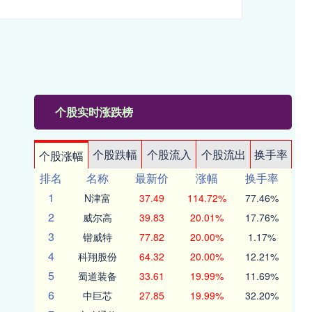
个股实时涨跌榜
个股跌幅
个股流入
个股流出
换手率
个股涨幅
排名
名称
最新价
涨幅
换手率
1
N津富
37.49
114.72%
77.46%
2
威尔高
39.83
20.01%
17.76%
3
锴威特
77.82
20.00%
1.17%
4
科翔股份
64.32
20.00%
12.21%
5
蜀道装备
33.61
19.99%
11.69%
6
中巨芯
27.85
19.99%
32.20%