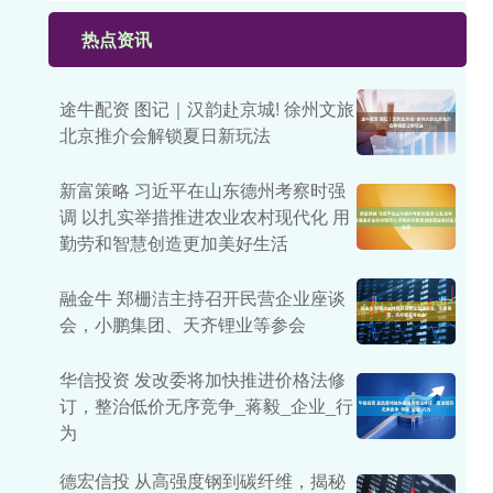
热点资讯
途牛配资 图记｜汉韵赴京城! 徐州文旅
北京推介会解锁夏日新玩法
新富策略 习近平在山东德州考察时强
调 以扎实举措推进农业农村现代化 用
勤劳和智慧创造更加美好生活
融金牛 郑栅洁主持召开民营企业座谈
会，小鹏集团、天齐锂业等参会
华信投资 发改委将加快推进价格法修
订，整治低价无序竞争_蒋毅_企业_行
为
德宏信投 从高强度钢到碳纤维，揭秘