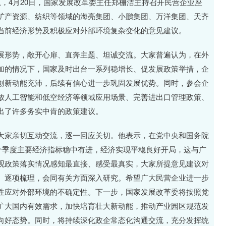
息，4月20日，国家发展改革委主任郑栅洁主持召开民营企业座
矿产资源、纺织等领域的海亮集团、小鹏集团、万洋集团、天齐
当前经济形势及积极应对外部环境复杂变化的意见建议。
形势，敞开心扉、直奔主题、坦诚交流。大家普遍认为，在外
加的情况下，国家及时出台一系列稳增长、促发展政策举措，企
创新动能充沛，后续有信心进一步巩固发展优势。同时，参会企
放人工智能和低空经济等领域应用场景、完善进出口管理政策、
出了许多务实中肯的政策建议。
家亲切互动交流，逐一回应关切。他表示，在党中央和国务院
个季度主要经济指标稳中有进，经济实现平稳良好开局，这与广
观政策落实情况感知最直接、感受最真实，大家所提意见建议对
、逐项梳理，会同有关方面深入研究。希望广大民营企业进一步
性应对外部环境的不确定性。下一步，国家发展改革委将按照党
扩大国内有效需求，加快培育壮大新动能，推动产业园区规范发
向好态势。同时，将持续深化政企常态化沟通交流，充分发挥统