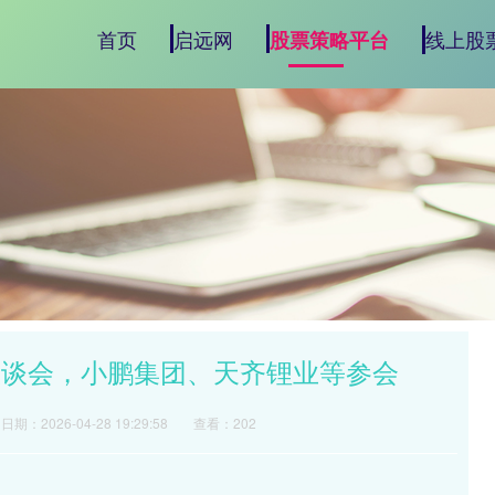
首页
启远网
线上股
股票策略平台
座谈会，小鹏集团、天齐锂业等参会
日期：2026-04-28 19:29:58
查看：202