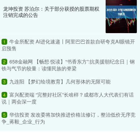
龙坤投资 苏泊尔：关于部分获授的股票期权
注销完成的公告
牛金所配资 AI进化速递丨阿里巴巴首款自研夸克AI眼镜开
1
启预售
658金融网 【畅想·悦读】“书香东方”:抗美援朝纪念日｜钢
2
铁与气节的较量：读懂民族的脊梁
九连阳 【梦幻绘境教育】几何形体的无限可能
3
富兴配资端 “完整好社区”长啥样？成都市人大代表们有话
4
说｜两会深一度
华信投资 发改委将加快推进价格法修订，整治低价无序竞
5
争_蒋毅_企业_行为