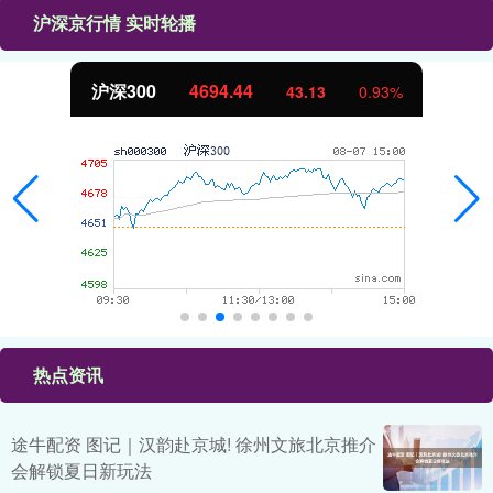
沪深京行情 实时轮播
沪深300
4694.44
43.13
0.93%
热点资讯
途牛配资 图记｜汉韵赴京城! 徐州文旅北京推介
会解锁夏日新玩法