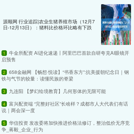
源顺网 行业追踪|农业生猪养殖市场（12月7
日-12月13日）：猪料比价格环比略有下跌
牛金所配资 AI进化速递丨阿里巴巴首款自研夸克AI眼镜开
1
启预售
658金融网 【畅想·悦读】“书香东方”:抗美援朝纪念日｜钢
2
铁与气节的较量：读懂民族的脊梁
九连阳 【梦幻绘境教育】几何形体的无限可能
3
富兴配资端 “完整好社区”长啥样？成都市人大代表们有话
4
说｜两会深一度
华信投资 发改委将加快推进价格法修订，整治低价无序竞
5
争_蒋毅_企业_行为