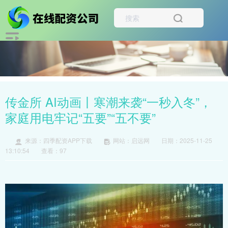
传金所 AI动画丨寒潮来袭“一秒入冬”，
家庭用电牢记“五要”“五不要”
来源：四季配资APP下载
网站：启远网
日期：2025-11-25
13:10:54
查看：97