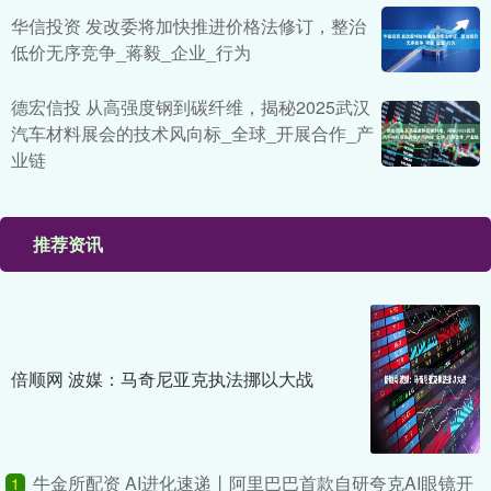
华信投资 发改委将加快推进价格法修订，整治
低价无序竞争_蒋毅_企业_行为
德宏信投 从高强度钢到碳纤维，揭秘2025武汉
汽车材料展会的技术风向标_全球_开展合作_产
业链
推荐资讯
倍顺网 波媒：马奇尼亚克执法挪以大战
牛金所配资 AI进化速递丨阿里巴巴首款自研夸克AI眼镜开
1