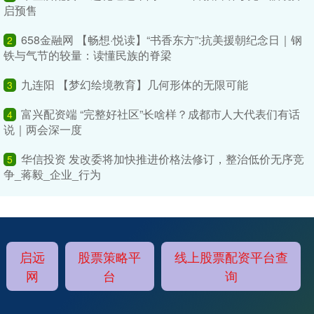
启预售
658金融网 【畅想·悦读】“书香东方”:抗美援朝纪念日｜钢
2
铁与气节的较量：读懂民族的脊梁
九连阳 【梦幻绘境教育】几何形体的无限可能
3
富兴配资端 “完整好社区”长啥样？成都市人大代表们有话
4
说｜两会深一度
华信投资 发改委将加快推进价格法修订，整治低价无序竞
5
争_蒋毅_企业_行为
启远
股票策略平
线上股票配资平台查
网
台
询