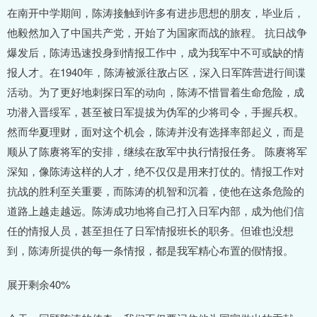
在南开中学期间，陈涛接触到许多有进步思想的朋友，毕业后，
他毅然加入了中国共产党，开始了为国家而战的旅程。 抗日战争
爆发后，陈涛迅速投身到情报工作中，成为我军中不可或缺的情
报人才。在1940年，陈涛被派往敌占区，深入日军阵营进行间谍
活动。为了更好地刺探日军的动向，陈涛不惜冒着生命危险，成
功潜入晋绥军，甚至被日军提拔为伪军的少将司令，手握兵权。
然而华夏理财，面对这个机会，陈涛并没有选择率部起义，而是
顺从了陈赓将军的安排，继续在敌军中执行情报任务。 陈赓将军
深知，像陈涛这样的人才，绝不仅仅是用来打仗的。情报工作对
抗战的胜利至关重要，而陈涛的机智和沉着，使他在这条危险的
道路上越走越远。陈涛成功地将自己打入日军内部，成为他们信
任的情报人员，甚至担任了日军情报班长的职务。但谁也没想
到，陈涛所提供的每一条情报，都是我军精心布置的假情报。
展开剩余40%