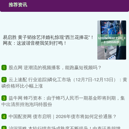
推荐资讯
易启胜 黄子韬徐艺洋婚礼惊现“西兰花捧花”！
网友：这波谐音梗我笑到打鸣！
股点网 逆潮流的视频播客，能跑赢短视频吗？
1
云上速配 行业追踪|磷化工市场（12月7日-12月13日）：黄
2
磷价格环比小幅上涨
益牛网 蜂巧资本：由于蜂巧人民币一期基金即将到期，集
3
中出清所持泡泡玛特股份
中国配资网 债市启明｜2026年债市将如何定价通胀？
4
沪深策略 本轮行情市场成熟度不断提升！中泰证券胡增
5