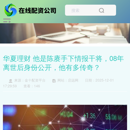
华夏理财 他是陈赓手下情报干将，08年
离世后身份公开，他有多传奇？
来源：金十配资平台
网站：启远网
日期：2025-12-01
17:29:59
查看：146