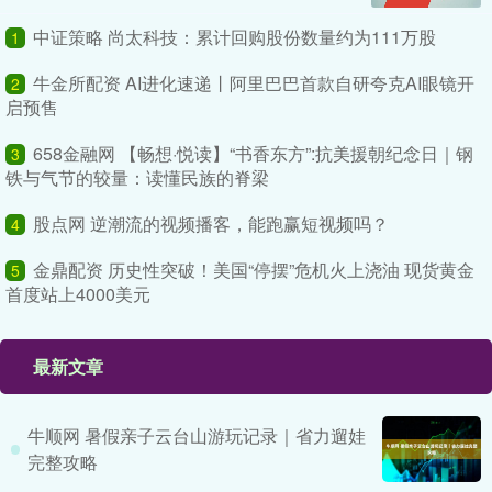
中证策略 尚太科技：累计回购股份数量约为111万股
1
牛金所配资 AI进化速递丨阿里巴巴首款自研夸克AI眼镜开
2
启预售
658金融网 【畅想·悦读】“书香东方”:抗美援朝纪念日｜钢
3
铁与气节的较量：读懂民族的脊梁
股点网 逆潮流的视频播客，能跑赢短视频吗？
4
金鼎配资 历史性突破！美国“停摆”危机火上浇油 现货黄金
5
首度站上4000美元
最新文章
牛顺网 暑假亲子云台山游玩记录｜省力遛娃
完整攻略