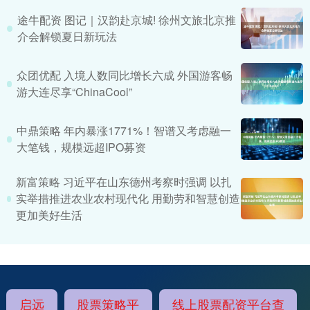
途牛配资 图记｜汉韵赴京城! 徐州文旅北京推
介会解锁夏日新玩法
众团优配 入境人数同比增长六成 外国游客畅
游大连尽享“ChinaCool”
中鼎策略 年内暴涨1771%！智谱又考虑融一
大笔钱，规模远超IPO募资
新富策略 习近平在山东德州考察时强调 以扎
实举措推进农业农村现代化 用勤劳和智慧创造
更加美好生活
启远
股票策略平
线上股票配资平台查