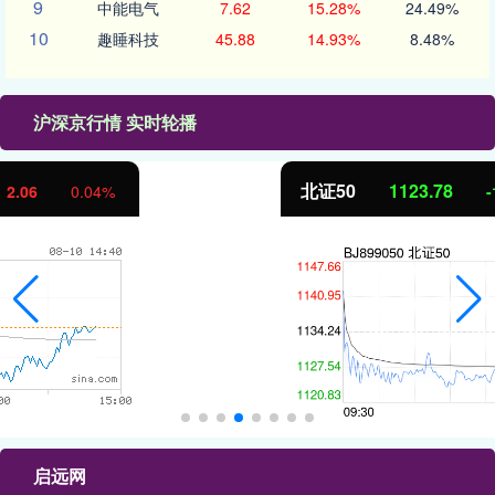
9
中能电气
7.62
15.28%
24.49%
10
趣睡科技
45.88
14.93%
8.48%
沪深京行情 实时轮播
北证50
1123.78
-10.46
-0.92%
启远网