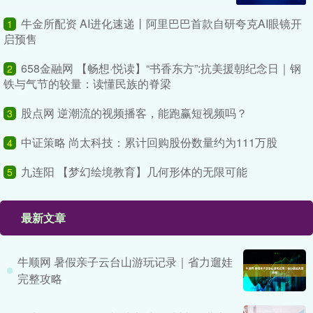
牛金所配资 AI进化速递丨阿里巴巴首款自研夸克AI眼镜开
1
启预售
658金融网 【畅想·悦读】“书香东方”:抗美援朝纪念日｜钢
2
铁与气节的较量：读懂民族的脊梁
股点网 逆潮流的视频播客，能跑赢短视频吗？
3
中证策略 尚太科技：累计回购股份数量约为111万股
4
九连阳 【梦幻绘境教育】几何形体的无限可能
5
最新文章
牛顺网 暑假亲子云台山游玩记录｜省力遛娃
完整攻略