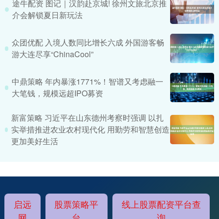
途牛配资 图记｜汉韵赴京城! 徐州文旅北京推
介会解锁夏日新玩法
众团优配 入境人数同比增长六成 外国游客畅
游大连尽享“ChinaCool”
中鼎策略 年内暴涨1771%！智谱又考虑融一
大笔钱，规模远超IPO募资
新富策略 习近平在山东德州考察时强调 以扎
实举措推进农业农村现代化 用勤劳和智慧创造
更加美好生活
启远
股票策略平
线上股票配资平台查
网
台
询