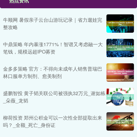
热点资讯
牛顺网 暑假亲子云台山游玩记录｜省力遛娃完
整攻略
中鼎策略 年内暴涨1771%！智谱又考虑融一大
笔钱，规模远超IPO募资
金多多策略 官方：不得向未成年人销售普瑞巴
林口服单方制剂、愈美制剂
盛鹏智投 黄子韬关联公司被强执32万元_谢如栋
_朵薇_龙韬
柳荷投资 郑州公积金可以一次性全部提取出来
吗？_全额_死亡_身份证