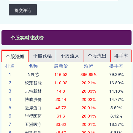
提交评论
个股实时涨跌榜
个股跌幅
个股流入
个股流出
换手率
个股涨幅
排名
名称
最新价
涨幅
换手率
1
N展芯
116.52
396.89%
79.39%
2
锐翔智能
110.02
20.21%
16.80%
3
志特新材
14.8
20.03%
14.18%
4
博腾股份
20.44
20.02%
14.77%
5
近岸蛋白
46.72
20.01%
5.62%
6
毕得医药
61.6
20.01%
6.12%
7
五洲医疗
83.62
20.01%
18.37%
8
耐科装备
49.67
20.01%
6.83%