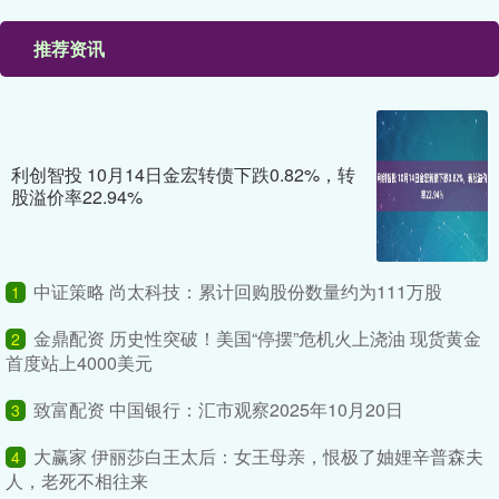
推荐资讯
利创智投 10月14日金宏转债下跌0.82%，转
股溢价率22.94%
中证策略 尚太科技：累计回购股份数量约为111万股
1
金鼎配资 历史性突破！美国“停摆”危机火上浇油 现货黄金
2
首度站上4000美元
致富配资 中国银行：汇市观察2025年10月20日
3
大赢家 伊丽莎白王太后：女王母亲，恨极了妯娌辛普森夫
4
人，老死不相往来