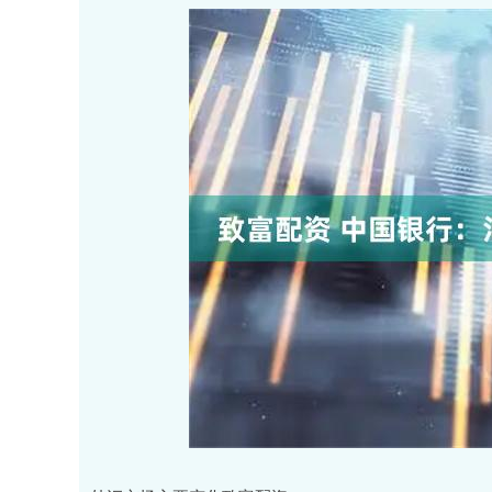
深证成指
14068.09
97
0.13%
-76.11
-0