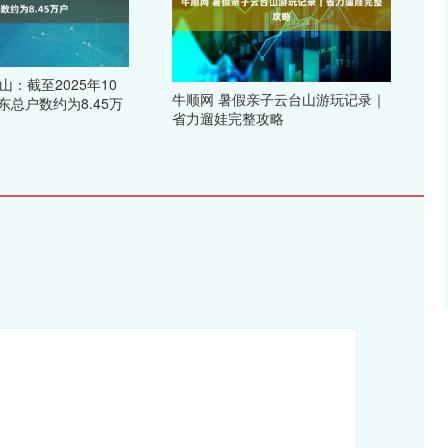
山：截至2025年10
牛顺网 暑假亲子云台山游玩记录｜
东总户数约为8.45万
省力遛娃完整攻略