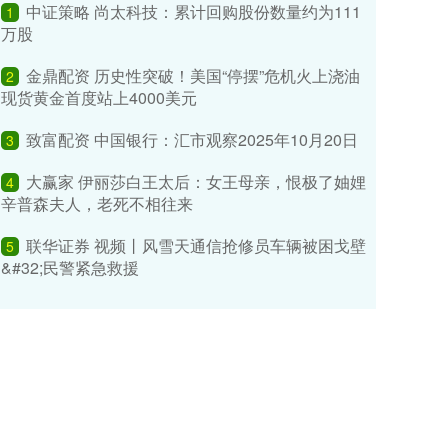
中证策略 尚太科技：累计回购股份数量约为111
1
万股
金鼎配资 历史性突破！美国“停摆”危机火上浇油
2
现货黄金首度站上4000美元
致富配资 中国银行：汇市观察2025年10月20日
3
大赢家 伊丽莎白王太后：女王母亲，恨极了妯娌
4
辛普森夫人，老死不相往来
联华证券 视频丨风雪天通信抢修员车辆被困戈壁
5
&#32;民警紧急救援