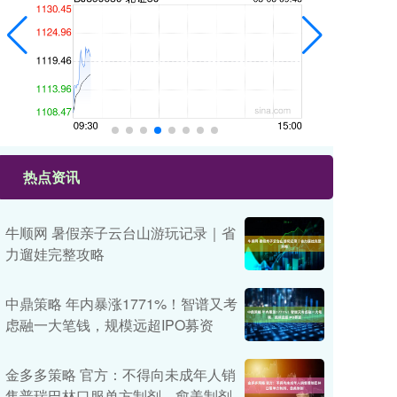
热点资讯
牛顺网 暑假亲子云台山游玩记录｜省
力遛娃完整攻略
中鼎策略 年内暴涨1771%！智谱又考
虑融一大笔钱，规模远超IPO募资
金多多策略 官方：不得向未成年人销
售普瑞巴林口服单方制剂、愈美制剂