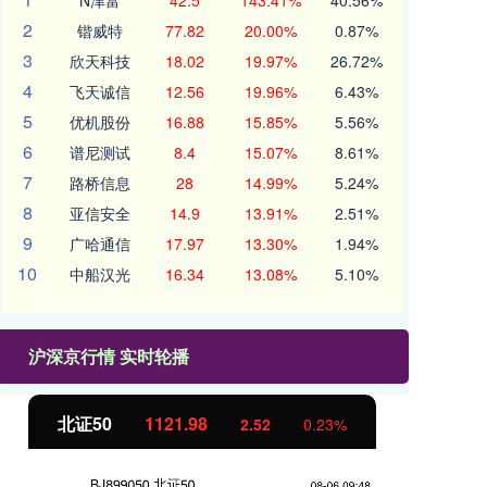
N津富
42.5
143.41%
40.56%
2
锴威特
77.82
20.00%
0.87%
3
欣天科技
18.02
19.97%
26.72%
4
飞天诚信
12.56
19.96%
6.43%
5
优机股份
16.88
15.85%
5.56%
6
谱尼测试
8.4
15.07%
8.61%
7
路桥信息
28
14.99%
5.24%
8
亚信安全
14.9
13.91%
2.51%
9
广哈通信
17.97
13.30%
1.94%
10
中船汉光
16.34
13.08%
5.10%
沪深京行情 实时轮播
北证50
1121.98
创
2.52
0.23%