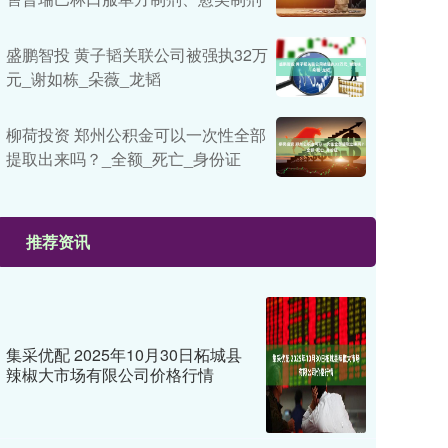
盛鹏智投 黄子韬关联公司被强执32万
元_谢如栋_朵薇_龙韬
柳荷投资 郑州公积金可以一次性全部
提取出来吗？_全额_死亡_身份证
推荐资讯
集采优配 2025年10月30日柘城县
辣椒大市场有限公司价格行情