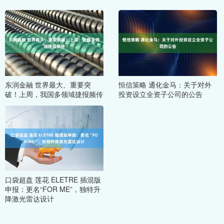
东润金融 世界最大、重要突
恒信策略 通化金马：关于对外
破！上周，我国多领域捷报频传
投资设立全资子公司的公告
口袋超盘 莲花 ELETRE 插混版
申报：更名“FOR ME”，独特升
降激光雷达设计