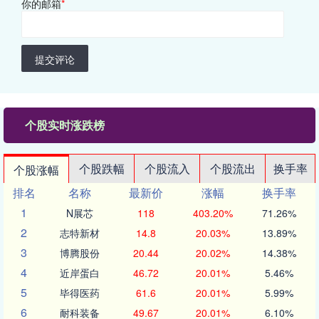
你的邮箱
*
提交评论
个股实时涨跌榜
个股跌幅
个股流入
个股流出
换手率
个股涨幅
排名
名称
最新价
涨幅
换手率
1
N展芯
118
403.20%
71.26%
2
志特新材
14.8
20.03%
13.89%
3
博腾股份
20.44
20.02%
14.38%
4
近岸蛋白
46.72
20.01%
5.46%
5
毕得医药
61.6
20.01%
5.99%
6
耐科装备
49.67
20.01%
6.10%