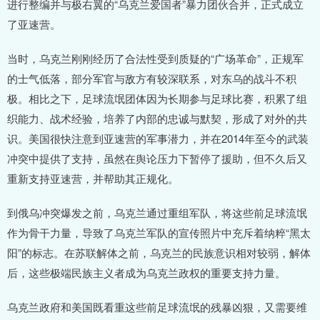
进行整编并与极右翼的“乌克兰爱国者”暴力团伙合并，正式成立
了亚速营。
当时，乌克兰刚刚经历了合法性受到质疑的“广场革命”，正规军
的士气低落，部分军官与敌方有较深联系，对东乌的战斗不积
极。相比之下，足球流氓团体因为长期参与足球比赛，积累了组
织能力、战术经验，培养了内部的忠诚与默契，形成了对外的共
识。美国很快注意到亚速营的军事潜力，并在2014年至今的武装
冲突中提供了支持，虽然在舆论压力下暂停了援助，但不久后又
重新支持亚速营，并帮助其正规化。
到俄乌冲突爆发之前，乌克兰通过重组军队，将这些前足球流氓
作为骨干力量，导致了乌克兰军队的宣传照片中充斥着纳粹“黑太
阳”的标志。在苏联解体之前，乌克兰的民族意识相对较弱，解体
后，这些极端民族主义者成为乌克兰政权的重要支持力量。
乌克兰政府和美国既看重这些前足球流氓的残暴凶狠，又需要维