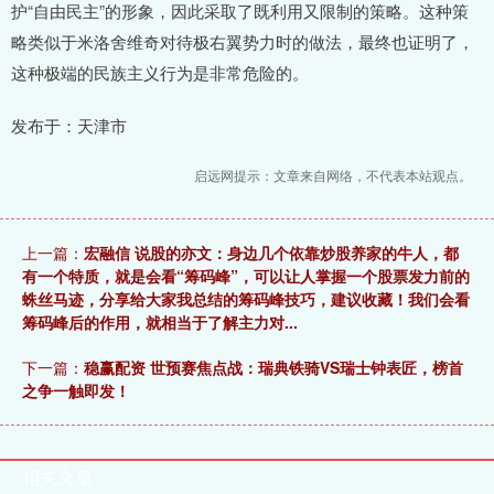
护“自由民主”的形象，因此采取了既利用又限制的策略。这种策
略类似于米洛舍维奇对待极右翼势力时的做法，最终也证明了，
这种极端的民族主义行为是非常危险的。
发布于：天津市
启远网提示：文章来自网络，不代表本站观点。
上一篇：
宏融信 说股的亦文：身边几个依靠炒股养家的牛人，都
有一个特质，就是会看“筹码峰”，可以让人掌握一个股票发力前的
蛛丝马迹，分享给大家我总结的筹码峰技巧，建议收藏！我们会看
筹码峰后的作用，就相当于了解主力对...
下一篇：
稳赢配资 世预赛焦点战：瑞典铁骑VS瑞士钟表匠，榜首
之争一触即发！
相关文章