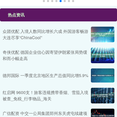
热点资讯
众团优配 入境人数同比增长六成 外国游客畅游
大连尽享“ChinaCool”
奇侠优配 德国企业信心因寄望伊朗紧张局势缓
和而小幅走高
德邦国际 一季度北京地区生产总值同比增5.9%
红启网 9600支！旅客违规携带香烟、雪茄入境
被查_免税_行李物品_海关
广信配资 中交一公局集团郑州东关虎屯续建项