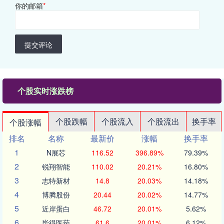
你的邮箱
*
提交评论
个股实时涨跌榜
个股跌幅
个股流入
个股流出
换手率
个股涨幅
排名
名称
最新价
涨幅
换手率
1
N展芯
116.52
396.89%
79.39%
2
锐翔智能
110.02
20.21%
16.80%
3
志特新材
14.8
20.03%
14.18%
4
博腾股份
20.44
20.02%
14.77%
5
近岸蛋白
46.72
20.01%
5.62%
6
毕得医药
61.6
20.01%
6.12%