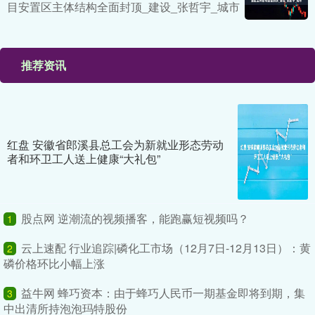
目安置区主体结构全面封顶_建设_张哲宇_城市
推荐资讯
红盘 安徽省郎溪县总工会为新就业形态劳动
者和环卫工人送上健康“大礼包”
股点网 逆潮流的视频播客，能跑赢短视频吗？
1
云上速配 行业追踪|磷化工市场（12月7日-12月13日）：黄
2
磷价格环比小幅上涨
益牛网 蜂巧资本：由于蜂巧人民币一期基金即将到期，集
3
中出清所持泡泡玛特股份