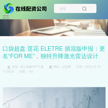
口袋超盘 莲花 ELETRE 插混版申报：更
名“FOR ME”，独特升降激光雷达设计
来源：掌上策略APP下载
网站：启远网
日期：2025-12-15
11:29:29
查看：142