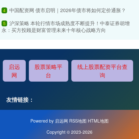
中国配资网 债市启明｜2026年债市将如何定价通胀？
4
沪深策略 本轮行情市场成熟度不断提升！中泰证券胡增
5
永：买方投顾是财富管理未来十年核心战略方向
启远
股票策略平
线上股票配资平台查
网
台
询
友情链接：
Powered by
启远网
RSS地图
HTML地图
Copyright
© 2023-2026